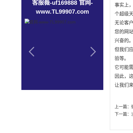
客服薇-uf169888 官网-
事实上
www.TL99907.com
个超级
无论客
您的网
兴奋的
但我们
验等。
它可能
因此，
让我们
上一篇：
下一篇：